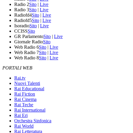
Radio 2
Sito
|
Live
Radio 3
Sito
|
Live
Radiofd4
Sito
|
Live
Radiofd5
Sito
|
Live
Isoradio
Sito
|
Live
CCISS
Sito
GR Parlamento
Sito
|
Live
Giornale Radio
Sito
Web Radio 6
Sito
|
Live
Web Radio 7
Sito
|
Live
Web Radio 8
Sito
|
Live
PORTALI WEB
Rai.tv
Nuovi Talenti
Rai Educational
Rai Fiction
Rai Cinema
Rai Teche
Rai International
Rai Eri
Orchestra Sinfonica
Rai World
Rai Letteratura