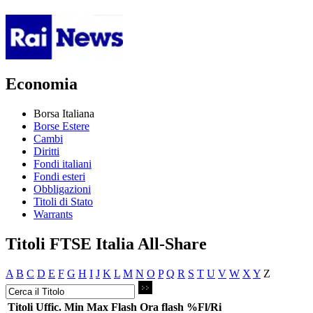
Economia
Borsa Italiana
Borse Estere
Cambi
Diritti
Fondi italiani
Fondi esteri
Obbligazioni
Titoli di Stato
Warrants
Titoli FTSE Italia All-Share
A
B
C
D
E
F
G
H
I
J
K
L
M
N
O
P
Q
R
S
T
U
V
W
X
Y
Z
Titoli
Uffic.
Min
Max
Flash
Ora flash
%Fl/Ri