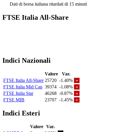
Dati di borsa italiana ritardati di 15 minuti
FTSE Italia All-Share
Indici Nazionali
Valore
Var.
FTSE Italia All-Share
25720
-1.40%
FTSE Italia Mid Cap
39374
-1.08%
FTSE Italia Star
46268
-0.87%
FTSE MIB
23707
-1.45%
Indici Esteri
Valore
Var.