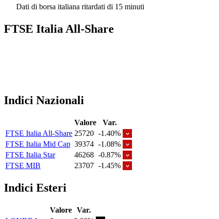
Dati di borsa italiana ritardati di 15 minuti
FTSE Italia All-Share
Indici Nazionali
Valore
Var.
FTSE Italia All-Share
25720
-1.40%
FTSE Italia Mid Cap
39374
-1.08%
FTSE Italia Star
46268
-0.87%
FTSE MIB
23707
-1.45%
Indici Esteri
Valore
Var.