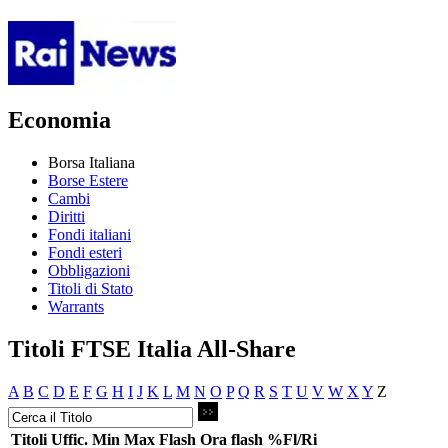
Economia
Borsa Italiana
Borse Estere
Cambi
Diritti
Fondi italiani
Fondi esteri
Obbligazioni
Titoli di Stato
Warrants
Titoli FTSE Italia All-Share
A
B
C
D
E
F
G
H
I
J
K
L
M
N
O
P
Q
R
S
T
U
V
W
X
Y
Z
Titoli
Uffic.
Min
Max
Flash
Ora flash
%Fl/Ri