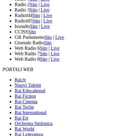
Radio 2
Sito
|
Live
Radio 3
Sito
|
Live
Radiofd4
Sito
|
Live
Radiofd5
Sito
|
Live
Isoradio
Sito
|
Live
CCISS
Sito
GR Parlamento
Sito
|
Live
Giornale Radio
Sito
Web Radio 6
Sito
|
Live
Web Radio 7
Sito
|
Live
Web Radio 8
Sito
|
Live
PORTALI WEB
Rai.tv
Nuovi Talenti
Rai Educational
Rai Fiction
Rai Cinema
Rai Teche
Rai International
Rai Eri
Orchestra Sinfonica
Rai World
Rai Letteratura