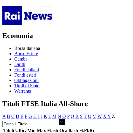
Economia
Borsa Italiana
Borse Estere
Cambi
Diritti
Fondi italiani
Fondi esteri
Obbligazioni
Titoli di Stato
Warrants
Titoli FTSE Italia All-Share
A
B
C
D
E
F
G
H
I
J
K
L
M
N
O
P
Q
R
S
T
U
V
W
X
Y
Z
Titoli
Uffic.
Min
Max
Flash
Ora flash
%Fl/Ri