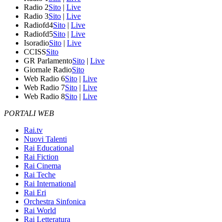
Radio 2
Sito
|
Live
Radio 3
Sito
|
Live
Radiofd4
Sito
|
Live
Radiofd5
Sito
|
Live
Isoradio
Sito
|
Live
CCISS
Sito
GR Parlamento
Sito
|
Live
Giornale Radio
Sito
Web Radio 6
Sito
|
Live
Web Radio 7
Sito
|
Live
Web Radio 8
Sito
|
Live
PORTALI WEB
Rai.tv
Nuovi Talenti
Rai Educational
Rai Fiction
Rai Cinema
Rai Teche
Rai International
Rai Eri
Orchestra Sinfonica
Rai World
Rai Letteratura