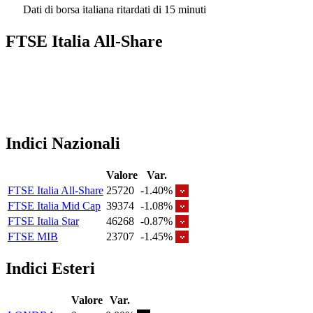
Dati di borsa italiana ritardati di 15 minuti
FTSE Italia All-Share
Indici Nazionali
Valore
Var.
FTSE Italia All-Share
25720
-1.40%
FTSE Italia Mid Cap
39374
-1.08%
FTSE Italia Star
46268
-0.87%
FTSE MIB
23707
-1.45%
Indici Esteri
Valore
Var.