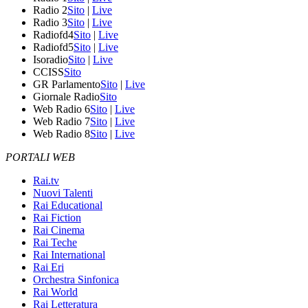
Radio 2
Sito
|
Live
Radio 3
Sito
|
Live
Radiofd4
Sito
|
Live
Radiofd5
Sito
|
Live
Isoradio
Sito
|
Live
CCISS
Sito
GR Parlamento
Sito
|
Live
Giornale Radio
Sito
Web Radio 6
Sito
|
Live
Web Radio 7
Sito
|
Live
Web Radio 8
Sito
|
Live
PORTALI WEB
Rai.tv
Nuovi Talenti
Rai Educational
Rai Fiction
Rai Cinema
Rai Teche
Rai International
Rai Eri
Orchestra Sinfonica
Rai World
Rai Letteratura