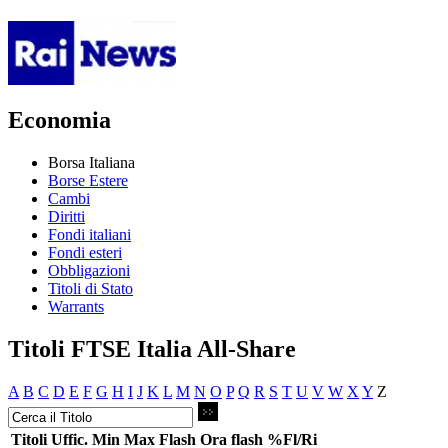
Economia
Borsa Italiana
Borse Estere
Cambi
Diritti
Fondi italiani
Fondi esteri
Obbligazioni
Titoli di Stato
Warrants
Titoli FTSE Italia All-Share
A
B
C
D
E
F
G
H
I
J
K
L
M
N
O
P
Q
R
S
T
U
V
W
X
Y
Z
Titoli
Uffic.
Min
Max
Flash
Ora flash
%Fl/Ri