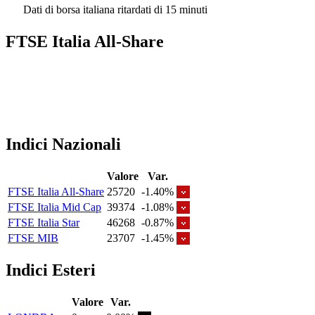
Dati di borsa italiana ritardati di 15 minuti
FTSE Italia All-Share
Indici Nazionali
Valore
Var.
FTSE Italia All-Share
25720
-1.40%
FTSE Italia Mid Cap
39374
-1.08%
FTSE Italia Star
46268
-0.87%
FTSE MIB
23707
-1.45%
Indici Esteri
Valore
Var.