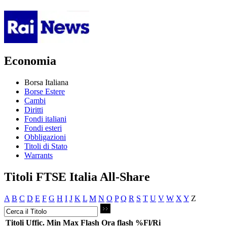
Economia
Borsa Italiana
Borse Estere
Cambi
Diritti
Fondi italiani
Fondi esteri
Obbligazioni
Titoli di Stato
Warrants
Titoli FTSE Italia All-Share
A
B
C
D
E
F
G
H
I
J
K
L
M
N
O
P
Q
R
S
T
U
V
W
X
Y
Z
Titoli
Uffic.
Min
Max
Flash
Ora flash
%Fl/Ri