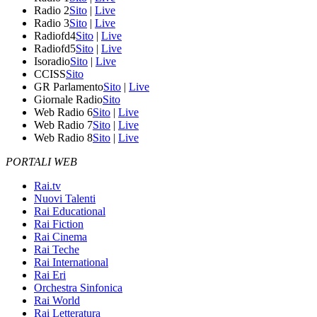
Radio 2
Sito
|
Live
Radio 3
Sito
|
Live
Radiofd4
Sito
|
Live
Radiofd5
Sito
|
Live
Isoradio
Sito
|
Live
CCISS
Sito
GR Parlamento
Sito
|
Live
Giornale Radio
Sito
Web Radio 6
Sito
|
Live
Web Radio 7
Sito
|
Live
Web Radio 8
Sito
|
Live
PORTALI WEB
Rai.tv
Nuovi Talenti
Rai Educational
Rai Fiction
Rai Cinema
Rai Teche
Rai International
Rai Eri
Orchestra Sinfonica
Rai World
Rai Letteratura