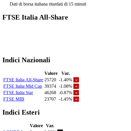
Dati di borsa italiana ritardati di 15 minuti
FTSE Italia All-Share
Indici Nazionali
Valore
Var.
FTSE Italia All-Share
25720
-1.40%
FTSE Italia Mid Cap
39374
-1.08%
FTSE Italia Star
46268
-0.87%
FTSE MIB
23707
-1.45%
Indici Esteri
Valore
Var.