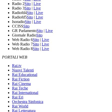
Radio 2
Sito
|
Live
Radio 3
Sito
|
Live
Radiofd4
Sito
|
Live
Radiofd5
Sito
|
Live
Isoradio
Sito
|
Live
CCISS
Sito
GR Parlamento
Sito
|
Live
Giornale Radio
Sito
Web Radio 6
Sito
|
Live
Web Radio 7
Sito
|
Live
Web Radio 8
Sito
|
Live
PORTALI WEB
Rai.tv
Nuovi Talenti
Rai Educational
Rai Fiction
Rai Cinema
Rai Teche
Rai International
Rai Eri
Orchestra Sinfonica
Rai World
Rai Letteratura