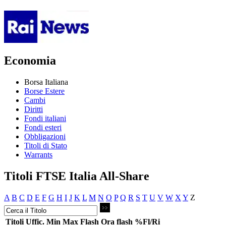
Economia
Borsa Italiana
Borse Estere
Cambi
Diritti
Fondi italiani
Fondi esteri
Obbligazioni
Titoli di Stato
Warrants
Titoli FTSE Italia All-Share
A
B
C
D
E
F
G
H
I
J
K
L
M
N
O
P
Q
R
S
T
U
V
W
X
Y
Z
Titoli
Uffic.
Min
Max
Flash
Ora flash
%Fl/Ri