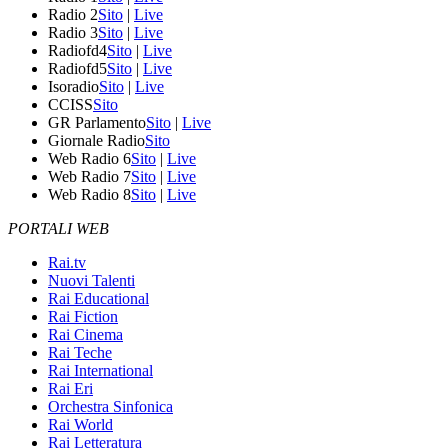
Radio 2
Sito
|
Live
Radio 3
Sito
|
Live
Radiofd4
Sito
|
Live
Radiofd5
Sito
|
Live
Isoradio
Sito
|
Live
CCISS
Sito
GR Parlamento
Sito
|
Live
Giornale Radio
Sito
Web Radio 6
Sito
|
Live
Web Radio 7
Sito
|
Live
Web Radio 8
Sito
|
Live
PORTALI WEB
Rai.tv
Nuovi Talenti
Rai Educational
Rai Fiction
Rai Cinema
Rai Teche
Rai International
Rai Eri
Orchestra Sinfonica
Rai World
Rai Letteratura