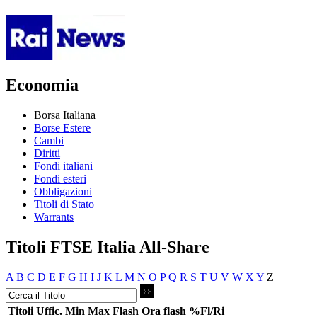
Economia
Borsa Italiana
Borse Estere
Cambi
Diritti
Fondi italiani
Fondi esteri
Obbligazioni
Titoli di Stato
Warrants
Titoli FTSE Italia All-Share
A
B
C
D
E
F
G
H
I
J
K
L
M
N
O
P
Q
R
S
T
U
V
W
X
Y
Z
Titoli
Uffic.
Min
Max
Flash
Ora flash
%Fl/Ri