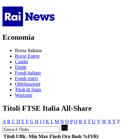
Economia
Borsa Italiana
Borse Estere
Cambi
Diritti
Fondi italiani
Fondi esteri
Obbligazioni
Titoli di Stato
Warrants
Titoli FTSE Italia All-Share
A
B
C
D
E
F
G
H
I
J
K
L
M
N
O
P
Q
R
S
T
U
V
W
X
Y
Z
Titoli
Uffic.
Min
Max
Flash
Ora flash
%Fl/Ri