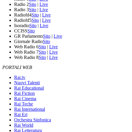
Radio 2
Sito
|
Live
Radio 3
Sito
|
Live
Radiofd4
Sito
|
Live
Radiofd5
Sito
|
Live
Isoradio
Sito
|
Live
CCISS
Sito
GR Parlamento
Sito
|
Live
Giornale Radio
Sito
Web Radio 6
Sito
|
Live
Web Radio 7
Sito
|
Live
Web Radio 8
Sito
|
Live
PORTALI WEB
Rai.tv
Nuovi Talenti
Rai Educational
Rai Fiction
Rai Cinema
Rai Teche
Rai International
Rai Eri
Orchestra Sinfonica
Rai World
Rai Letteratura