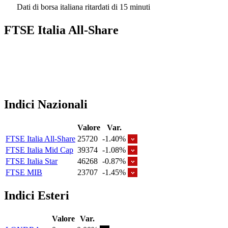
Dati di borsa italiana ritardati di 15 minuti
FTSE Italia All-Share
Indici Nazionali
Valore
Var.
FTSE Italia All-Share
25720
-1.40%
FTSE Italia Mid Cap
39374
-1.08%
FTSE Italia Star
46268
-0.87%
FTSE MIB
23707
-1.45%
Indici Esteri
Valore
Var.