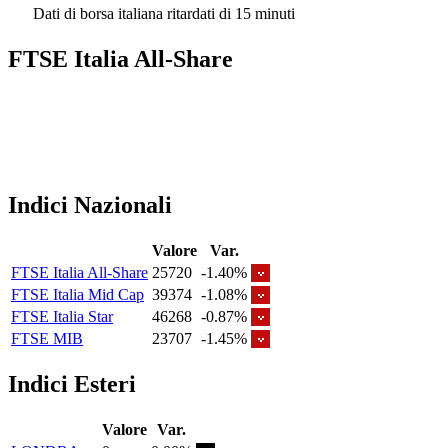
Dati di borsa italiana ritardati di 15 minuti
FTSE Italia All-Share
Indici Nazionali
Valore
Var.
FTSE Italia All-Share
25720
-1.40%
FTSE Italia Mid Cap
39374
-1.08%
FTSE Italia Star
46268
-0.87%
FTSE MIB
23707
-1.45%
Indici Esteri
Valore
Var.