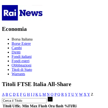
Economia
Borsa Italiana
Borse Estere
Cambi
Diritti
Fondi italiani
Fondi esteri
Obbligazioni
Titoli di Stato
Warrants
Titoli FTSE Italia All-Share
A
B
C
D
E
F
G
H
I
J
K
L
M
N
O
P
Q
R
S
T
U
V
W
X
Y
Z
Titoli
Uffic.
Min
Max
Flash
Ora flash
%Fl/Ri