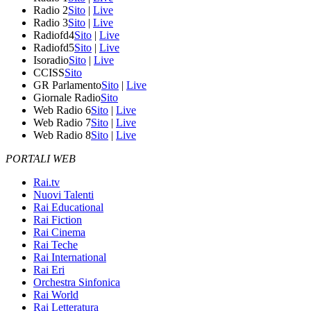
Radio 2
Sito
|
Live
Radio 3
Sito
|
Live
Radiofd4
Sito
|
Live
Radiofd5
Sito
|
Live
Isoradio
Sito
|
Live
CCISS
Sito
GR Parlamento
Sito
|
Live
Giornale Radio
Sito
Web Radio 6
Sito
|
Live
Web Radio 7
Sito
|
Live
Web Radio 8
Sito
|
Live
PORTALI WEB
Rai.tv
Nuovi Talenti
Rai Educational
Rai Fiction
Rai Cinema
Rai Teche
Rai International
Rai Eri
Orchestra Sinfonica
Rai World
Rai Letteratura