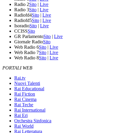
Radio 2
Sito
|
Live
Radio 3
Sito
|
Live
Radiofd4
Sito
|
Live
Radiofd5
Sito
|
Live
Isoradio
Sito
|
Live
CCISS
Sito
GR Parlamento
Sito
|
Live
Giornale Radio
Sito
Web Radio 6
Sito
|
Live
Web Radio 7
Sito
|
Live
Web Radio 8
Sito
|
Live
PORTALI WEB
Rai.tv
Nuovi Talenti
Rai Educational
Rai Fiction
Rai Cinema
Rai Teche
Rai International
Rai Eri
Orchestra Sinfonica
Rai World
Rai Letteratura