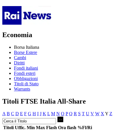
Economia
Borsa Italiana
Borse Estere
Cambi
Diritti
Fondi italiani
Fondi esteri
Obbligazioni
Titoli di Stato
Warrants
Titoli FTSE Italia All-Share
A
B
C
D
E
F
G
H
I
J
K
L
M
N
O
P
Q
R
S
T
U
V
W
X
Y
Z
Titoli
Uffic.
Min
Max
Flash
Ora flash
%Fl/Ri