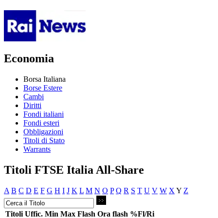
Economia
Borsa Italiana
Borse Estere
Cambi
Diritti
Fondi italiani
Fondi esteri
Obbligazioni
Titoli di Stato
Warrants
Titoli FTSE Italia All-Share
A
B
C
D
E
F
G
H
I
J
K
L
M
N
O
P
Q
R
S
T
U
V
W
X
Y
Z
Titoli
Uffic.
Min
Max
Flash
Ora flash
%Fl/Ri