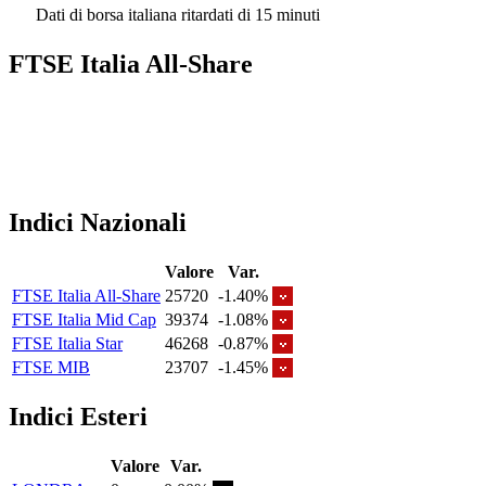
Dati di borsa italiana ritardati di 15 minuti
FTSE Italia All-Share
Indici Nazionali
Valore
Var.
FTSE Italia All-Share
25720
-1.40%
FTSE Italia Mid Cap
39374
-1.08%
FTSE Italia Star
46268
-0.87%
FTSE MIB
23707
-1.45%
Indici Esteri
Valore
Var.