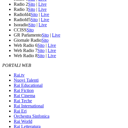
Radio 2
Sito
|
Live
Radio 3
Sito
|
Live
Radiofd4
Sito
|
Live
Radiofd5
Sito
|
Live
Isoradio
Sito
|
Live
CCISS
Sito
GR Parlamento
Sito
|
Live
Giornale Radio
Sito
Web Radio 6
Sito
|
Live
Web Radio 7
Sito
|
Live
Web Radio 8
Sito
|
Live
PORTALI WEB
Rai.tv
Nuovi Talenti
Rai Educational
Rai Fiction
Rai Cinema
Rai Teche
Rai International
Rai Eri
Orchestra Sinfonica
Rai World
Rai Letteratura