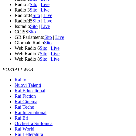
Radio 2
Sito
|
Live
Radio 3
Sito
|
Live
Radiofd4
Sito
|
Live
Radiofd5
Sito
|
Live
Isoradio
Sito
|
Live
CCISS
Sito
GR Parlamento
Sito
|
Live
Giornale Radio
Sito
Web Radio 6
Sito
|
Live
Web Radio 7
Sito
|
Live
Web Radio 8
Sito
|
Live
PORTALI WEB
Rai.tv
Nuovi Talenti
Rai Educational
Rai Fiction
Rai Cinema
Rai Teche
Rai International
Rai Eri
Orchestra Sinfonica
Rai World
Rai Letteratura