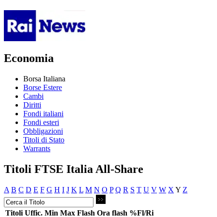
Economia
Borsa Italiana
Borse Estere
Cambi
Diritti
Fondi italiani
Fondi esteri
Obbligazioni
Titoli di Stato
Warrants
Titoli FTSE Italia All-Share
A
B
C
D
E
F
G
H
I
J
K
L
M
N
O
P
Q
R
S
T
U
V
W
X
Y
Z
Titoli
Uffic.
Min
Max
Flash
Ora flash
%Fl/Ri