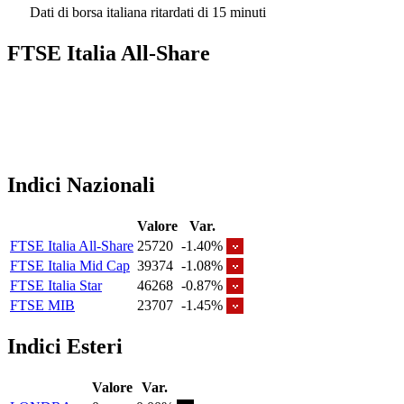
Dati di borsa italiana ritardati di 15 minuti
FTSE Italia All-Share
Indici Nazionali
Valore
Var.
FTSE Italia All-Share
25720
-1.40%
FTSE Italia Mid Cap
39374
-1.08%
FTSE Italia Star
46268
-0.87%
FTSE MIB
23707
-1.45%
Indici Esteri
Valore
Var.