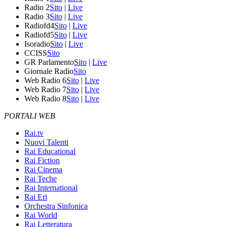
Radio 2
Sito
|
Live
Radio 3
Sito
|
Live
Radiofd4
Sito
|
Live
Radiofd5
Sito
|
Live
Isoradio
Sito
|
Live
CCISS
Sito
GR Parlamento
Sito
|
Live
Giornale Radio
Sito
Web Radio 6
Sito
|
Live
Web Radio 7
Sito
|
Live
Web Radio 8
Sito
|
Live
PORTALI WEB
Rai.tv
Nuovi Talenti
Rai Educational
Rai Fiction
Rai Cinema
Rai Teche
Rai International
Rai Eri
Orchestra Sinfonica
Rai World
Rai Letteratura