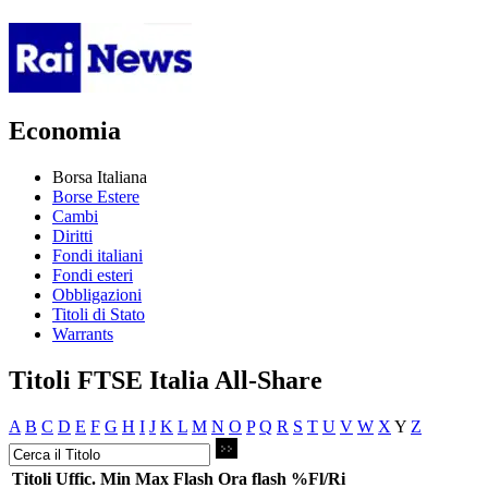
Economia
Borsa Italiana
Borse Estere
Cambi
Diritti
Fondi italiani
Fondi esteri
Obbligazioni
Titoli di Stato
Warrants
Titoli FTSE Italia All-Share
A
B
C
D
E
F
G
H
I
J
K
L
M
N
O
P
Q
R
S
T
U
V
W
X
Y
Z
Titoli
Uffic.
Min
Max
Flash
Ora flash
%Fl/Ri