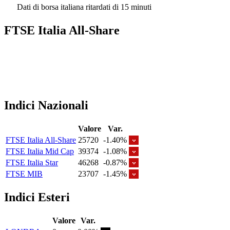
Dati di borsa italiana ritardati di 15 minuti
FTSE Italia All-Share
Indici Nazionali
Valore
Var.
FTSE Italia All-Share
25720
-1.40%
FTSE Italia Mid Cap
39374
-1.08%
FTSE Italia Star
46268
-0.87%
FTSE MIB
23707
-1.45%
Indici Esteri
Valore
Var.