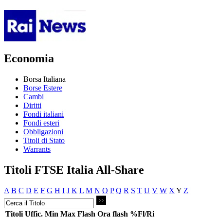
Economia
Borsa Italiana
Borse Estere
Cambi
Diritti
Fondi italiani
Fondi esteri
Obbligazioni
Titoli di Stato
Warrants
Titoli FTSE Italia All-Share
A
B
C
D
E
F
G
H
I
J
K
L
M
N
O
P
Q
R
S
T
U
V
W
X
Y
Z
Titoli
Uffic.
Min
Max
Flash
Ora flash
%Fl/Ri