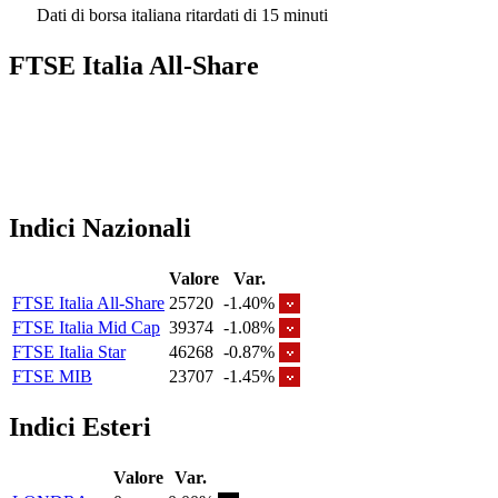
Dati di borsa italiana ritardati di 15 minuti
FTSE Italia All-Share
Indici Nazionali
Valore
Var.
FTSE Italia All-Share
25720
-1.40%
FTSE Italia Mid Cap
39374
-1.08%
FTSE Italia Star
46268
-0.87%
FTSE MIB
23707
-1.45%
Indici Esteri
Valore
Var.