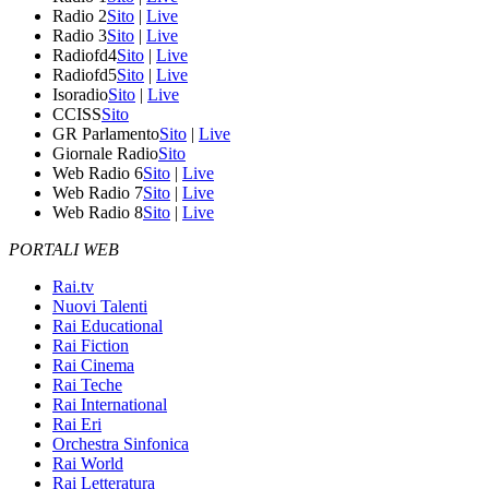
Radio 2
Sito
|
Live
Radio 3
Sito
|
Live
Radiofd4
Sito
|
Live
Radiofd5
Sito
|
Live
Isoradio
Sito
|
Live
CCISS
Sito
GR Parlamento
Sito
|
Live
Giornale Radio
Sito
Web Radio 6
Sito
|
Live
Web Radio 7
Sito
|
Live
Web Radio 8
Sito
|
Live
PORTALI WEB
Rai.tv
Nuovi Talenti
Rai Educational
Rai Fiction
Rai Cinema
Rai Teche
Rai International
Rai Eri
Orchestra Sinfonica
Rai World
Rai Letteratura