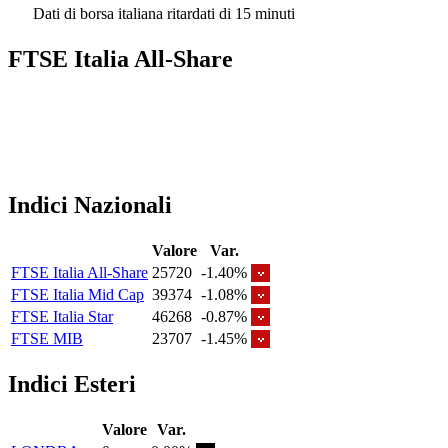
Dati di borsa italiana ritardati di 15 minuti
FTSE Italia All-Share
Indici Nazionali
Valore
Var.
FTSE Italia All-Share
25720
-1.40%
FTSE Italia Mid Cap
39374
-1.08%
FTSE Italia Star
46268
-0.87%
FTSE MIB
23707
-1.45%
Indici Esteri
Valore
Var.