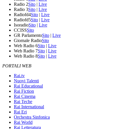
Radio 2
Sito
|
Live
Radio 3
Sito
|
Live
Radiofd4
Sito
|
Live
Radiofd5
Sito
|
Live
Isoradio
Sito
|
Live
CCISS
Sito
GR Parlamento
Sito
|
Live
Giornale Radio
Sito
Web Radio 6
Sito
|
Live
Web Radio 7
Sito
|
Live
Web Radio 8
Sito
|
Live
PORTALI WEB
Rai.tv
Nuovi Talenti
Rai Educational
Rai Fiction
Rai Cinema
Rai Teche
Rai International
Rai Eri
Orchestra Sinfonica
Rai World
Rai Letteratura