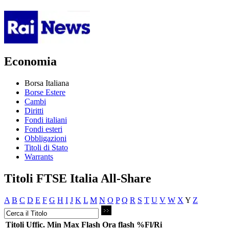
Economia
Borsa Italiana
Borse Estere
Cambi
Diritti
Fondi italiani
Fondi esteri
Obbligazioni
Titoli di Stato
Warrants
Titoli FTSE Italia All-Share
A
B
C
D
E
F
G
H
I
J
K
L
M
N
O
P
Q
R
S
T
U
V
W
X
Y
Z
Titoli
Uffic.
Min
Max
Flash
Ora flash
%Fl/Ri