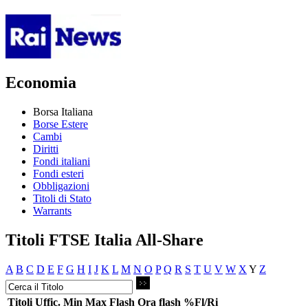
Economia
Borsa Italiana
Borse Estere
Cambi
Diritti
Fondi italiani
Fondi esteri
Obbligazioni
Titoli di Stato
Warrants
Titoli FTSE Italia All-Share
A
B
C
D
E
F
G
H
I
J
K
L
M
N
O
P
Q
R
S
T
U
V
W
X
Y
Z
Titoli
Uffic.
Min
Max
Flash
Ora flash
%Fl/Ri