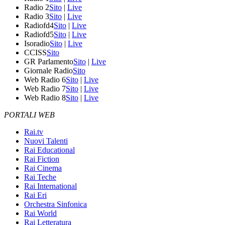
Radio 2
Sito
|
Live
Radio 3
Sito
|
Live
Radiofd4
Sito
|
Live
Radiofd5
Sito
|
Live
Isoradio
Sito
|
Live
CCISS
Sito
GR Parlamento
Sito
|
Live
Giornale Radio
Sito
Web Radio 6
Sito
|
Live
Web Radio 7
Sito
|
Live
Web Radio 8
Sito
|
Live
PORTALI WEB
Rai.tv
Nuovi Talenti
Rai Educational
Rai Fiction
Rai Cinema
Rai Teche
Rai International
Rai Eri
Orchestra Sinfonica
Rai World
Rai Letteratura