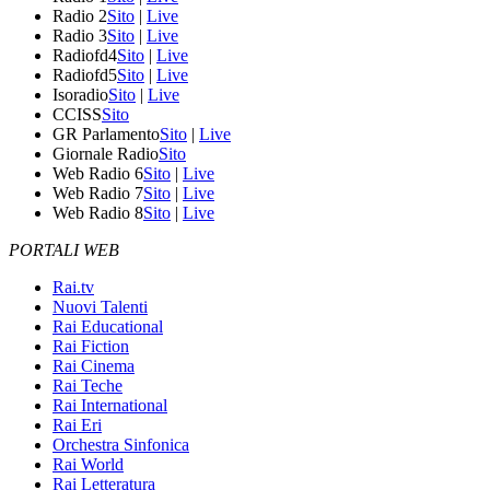
Radio 2
Sito
|
Live
Radio 3
Sito
|
Live
Radiofd4
Sito
|
Live
Radiofd5
Sito
|
Live
Isoradio
Sito
|
Live
CCISS
Sito
GR Parlamento
Sito
|
Live
Giornale Radio
Sito
Web Radio 6
Sito
|
Live
Web Radio 7
Sito
|
Live
Web Radio 8
Sito
|
Live
PORTALI WEB
Rai.tv
Nuovi Talenti
Rai Educational
Rai Fiction
Rai Cinema
Rai Teche
Rai International
Rai Eri
Orchestra Sinfonica
Rai World
Rai Letteratura