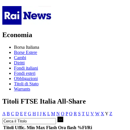
Economia
Borsa Italiana
Borse Estere
Cambi
Diritti
Fondi italiani
Fondi esteri
Obbligazioni
Titoli di Stato
Warrants
Titoli FTSE Italia All-Share
A
B
C
D
E
F
G
H
I
J
K
L
M
N
O
P
Q
R
S
T
U
V
W
X
Y
Z
Titoli
Uffic.
Min
Max
Flash
Ora flash
%Fl/Ri