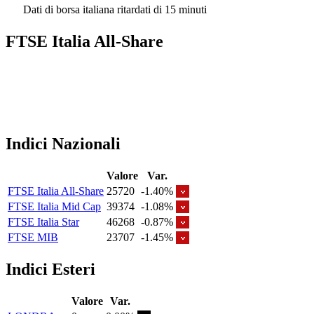
Dati di borsa italiana ritardati di 15 minuti
FTSE Italia All-Share
Indici Nazionali
Valore
Var.
FTSE Italia All-Share
25720
-1.40%
FTSE Italia Mid Cap
39374
-1.08%
FTSE Italia Star
46268
-0.87%
FTSE MIB
23707
-1.45%
Indici Esteri
Valore
Var.