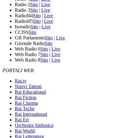
Radio 2
Sito
|
Live
Radio 3
Sito
|
Live
Radiofd4
Sito
|
Live
Radiofd5
Sito
|
Live
Isoradio
Sito
|
Live
CCISS
Sito
GR Parlamento
Sito
|
Live
Giornale Radio
Sito
Web Radio 6
Sito
|
Live
Web Radio 7
Sito
|
Live
Web Radio 8
Sito
|
Live
PORTALI WEB
Rai.tv
Nuovi Talenti
Rai Educational
Rai Fiction
Rai Cinema
Rai Teche
Rai International
Rai Eri
Orchestra Sinfonica
Rai World
Rai Letteratura