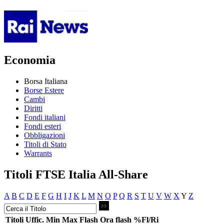
Economia
Borsa Italiana
Borse Estere
Cambi
Diritti
Fondi italiani
Fondi esteri
Obbligazioni
Titoli di Stato
Warrants
Titoli FTSE Italia All-Share
A
B
C
D
E
F
G
H
I
J
K
L
M
N
O
P
Q
R
S
T
U
V
W
X
Y
Z
Titoli
Uffic.
Min
Max
Flash
Ora flash
%Fl/Ri