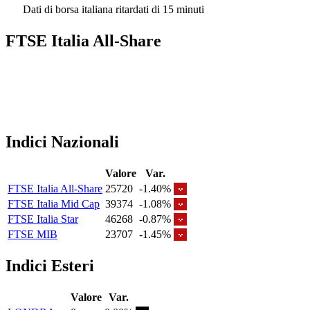
Dati di borsa italiana ritardati di 15 minuti
FTSE Italia All-Share
Indici Nazionali
Valore
Var.
FTSE Italia All-Share
25720
-1.40%
FTSE Italia Mid Cap
39374
-1.08%
FTSE Italia Star
46268
-0.87%
FTSE MIB
23707
-1.45%
Indici Esteri
Valore
Var.