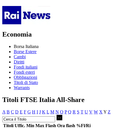
Economia
Borsa Italiana
Borse Estere
Cambi
Diritti
Fondi italiani
Fondi esteri
Obbligazioni
Titoli di Stato
Warrants
Titoli FTSE Italia All-Share
A
B
C
D
E
F
G
H
I
J
K
L
M
N
O
P
Q
R
S
T
U
V
W
X
Y
Z
Titoli
Uffic.
Min
Max
Flash
Ora flash
%Fl/Ri