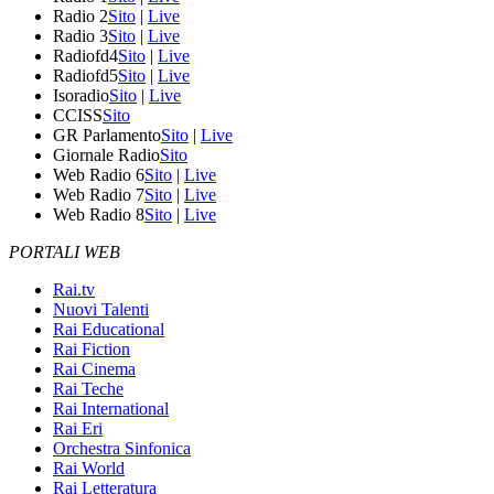
Radio 2
Sito
|
Live
Radio 3
Sito
|
Live
Radiofd4
Sito
|
Live
Radiofd5
Sito
|
Live
Isoradio
Sito
|
Live
CCISS
Sito
GR Parlamento
Sito
|
Live
Giornale Radio
Sito
Web Radio 6
Sito
|
Live
Web Radio 7
Sito
|
Live
Web Radio 8
Sito
|
Live
PORTALI WEB
Rai.tv
Nuovi Talenti
Rai Educational
Rai Fiction
Rai Cinema
Rai Teche
Rai International
Rai Eri
Orchestra Sinfonica
Rai World
Rai Letteratura