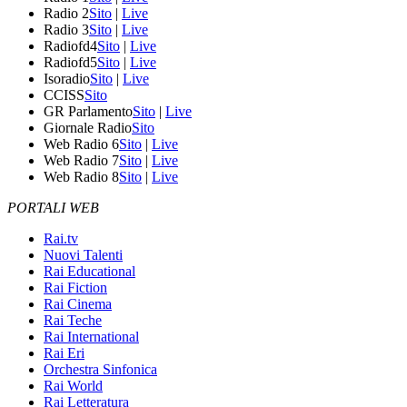
Radio 2
Sito
|
Live
Radio 3
Sito
|
Live
Radiofd4
Sito
|
Live
Radiofd5
Sito
|
Live
Isoradio
Sito
|
Live
CCISS
Sito
GR Parlamento
Sito
|
Live
Giornale Radio
Sito
Web Radio 6
Sito
|
Live
Web Radio 7
Sito
|
Live
Web Radio 8
Sito
|
Live
PORTALI WEB
Rai.tv
Nuovi Talenti
Rai Educational
Rai Fiction
Rai Cinema
Rai Teche
Rai International
Rai Eri
Orchestra Sinfonica
Rai World
Rai Letteratura