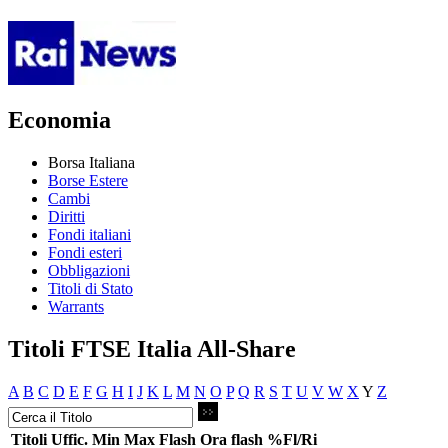
Economia
Borsa Italiana
Borse Estere
Cambi
Diritti
Fondi italiani
Fondi esteri
Obbligazioni
Titoli di Stato
Warrants
Titoli FTSE Italia All-Share
A
B
C
D
E
F
G
H
I
J
K
L
M
N
O
P
Q
R
S
T
U
V
W
X
Y
Z
Titoli
Uffic.
Min
Max
Flash
Ora flash
%Fl/Ri