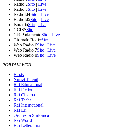
Radio 2
Sito
|
Live
Radio 3
Sito
|
Live
Radiofd4
Sito
|
Live
Radiofd5
Sito
|
Live
Isoradio
Sito
|
Live
CCISS
Sito
GR Parlamento
Sito
|
Live
Giornale Radio
Sito
Web Radio 6
Sito
|
Live
Web Radio 7
Sito
|
Live
Web Radio 8
Sito
|
Live
PORTALI WEB
Rai.tv
Nuovi Talenti
Rai Educational
Rai Fiction
Rai Cinema
Rai Teche
Rai International
Rai Eri
Orchestra Sinfonica
Rai World
Rai Letteratura