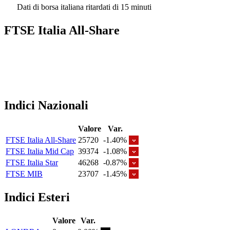
Dati di borsa italiana ritardati di 15 minuti
FTSE Italia All-Share
Indici Nazionali
Valore
Var.
FTSE Italia All-Share
25720
-1.40%
FTSE Italia Mid Cap
39374
-1.08%
FTSE Italia Star
46268
-0.87%
FTSE MIB
23707
-1.45%
Indici Esteri
Valore
Var.