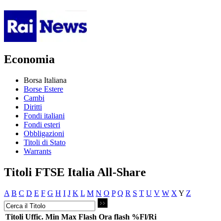
Economia
Borsa Italiana
Borse Estere
Cambi
Diritti
Fondi italiani
Fondi esteri
Obbligazioni
Titoli di Stato
Warrants
Titoli FTSE Italia All-Share
A
B
C
D
E
F
G
H
I
J
K
L
M
N
O
P
Q
R
S
T
U
V
W
X
Y
Z
Titoli
Uffic.
Min
Max
Flash
Ora flash
%Fl/Ri