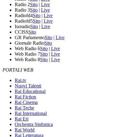
Radio 2
Sito
|
Live
Radio 3
Sito
|
Live
Radiofd4
Sito
|
Live
Radiofd5
Sito
|
Live
Isoradio
Sito
|
Live
CCISS
Sito
GR Parlamento
Sito
|
Live
Giornale Radio
Sito
Web Radio 6
Sito
|
Live
Web Radio 7
Sito
|
Live
Web Radio 8
Sito
|
Live
PORTALI WEB
Rai.tv
Nuovi Talenti
Rai Educational
Rai Fiction
Rai Cinema
Rai Teche
Rai International
Rai Eri
Orchestra Sinfonica
Rai World
Rai Letteratura