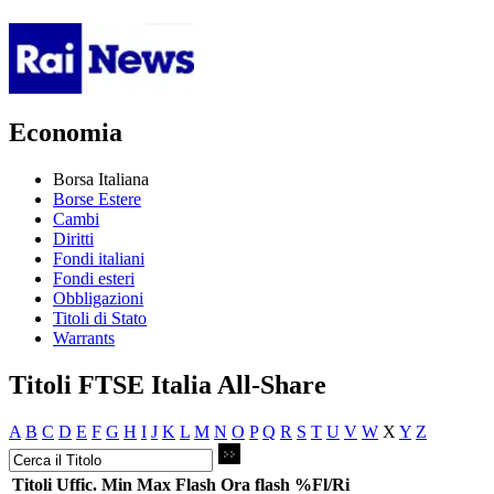
Economia
Borsa Italiana
Borse Estere
Cambi
Diritti
Fondi italiani
Fondi esteri
Obbligazioni
Titoli di Stato
Warrants
Titoli FTSE Italia All-Share
A
B
C
D
E
F
G
H
I
J
K
L
M
N
O
P
Q
R
S
T
U
V
W
X
Y
Z
Titoli
Uffic.
Min
Max
Flash
Ora flash
%Fl/Ri