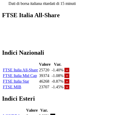
Dati di borsa italiana ritardati di 15 minuti
FTSE Italia All-Share
Indici Nazionali
Valore
Var.
FTSE Italia All-Share
25720
-1.40%
FTSE Italia Mid Cap
39374
-1.08%
FTSE Italia Star
46268
-0.87%
FTSE MIB
23707
-1.45%
Indici Esteri
Valore
Var.