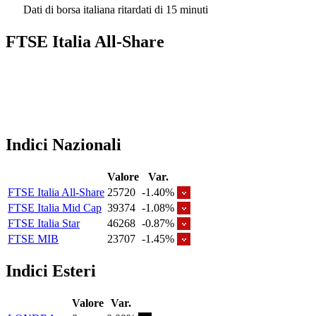
Dati di borsa italiana ritardati di 15 minuti
FTSE Italia All-Share
Indici Nazionali
Valore
Var.
FTSE Italia All-Share
25720
-1.40%
FTSE Italia Mid Cap
39374
-1.08%
FTSE Italia Star
46268
-0.87%
FTSE MIB
23707
-1.45%
Indici Esteri
Valore
Var.