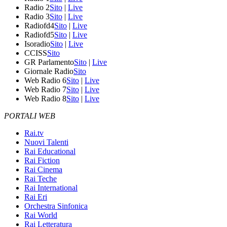
Radio 2
Sito
|
Live
Radio 3
Sito
|
Live
Radiofd4
Sito
|
Live
Radiofd5
Sito
|
Live
Isoradio
Sito
|
Live
CCISS
Sito
GR Parlamento
Sito
|
Live
Giornale Radio
Sito
Web Radio 6
Sito
|
Live
Web Radio 7
Sito
|
Live
Web Radio 8
Sito
|
Live
PORTALI WEB
Rai.tv
Nuovi Talenti
Rai Educational
Rai Fiction
Rai Cinema
Rai Teche
Rai International
Rai Eri
Orchestra Sinfonica
Rai World
Rai Letteratura