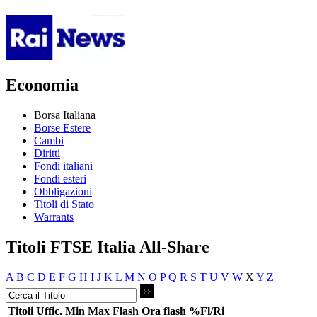
Economia
Borsa Italiana
Borse Estere
Cambi
Diritti
Fondi italiani
Fondi esteri
Obbligazioni
Titoli di Stato
Warrants
Titoli FTSE Italia All-Share
A
B
C
D
E
F
G
H
I
J
K
L
M
N
O
P
Q
R
S
T
U
V
W
X
Y
Z
Titoli
Uffic.
Min
Max
Flash
Ora flash
%Fl/Ri