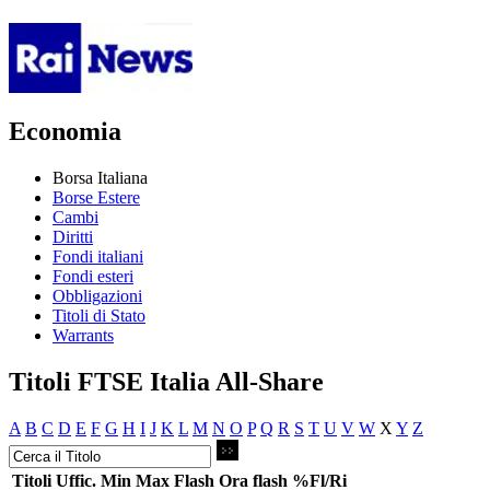
Economia
Borsa Italiana
Borse Estere
Cambi
Diritti
Fondi italiani
Fondi esteri
Obbligazioni
Titoli di Stato
Warrants
Titoli FTSE Italia All-Share
A
B
C
D
E
F
G
H
I
J
K
L
M
N
O
P
Q
R
S
T
U
V
W
X
Y
Z
Titoli
Uffic.
Min
Max
Flash
Ora flash
%Fl/Ri