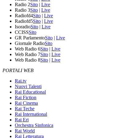
Radio 2
Sito
|
Live
Radio 3
Sito
|
Live
Radiofd4
Sito
|
Live
Radiofd5
Sito
|
Live
Isoradio
Sito
|
Live
CCISS
Sito
GR Parlamento
Sito
|
Live
Giornale Radio
Sito
Web Radio 6
Sito
|
Live
Web Radio 7
Sito
|
Live
Web Radio 8
Sito
|
Live
PORTALI WEB
Rai.tv
Nuovi Talenti
Rai Educational
Rai Fiction
Rai Cinema
Rai Teche
Rai International
Rai Eri
Orchestra Sinfonica
Rai World
Rai Letteratura