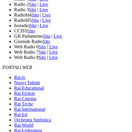
Radio 2
Sito
|
Live
Radio 3
Sito
|
Live
Radiofd4
Sito
|
Live
Radiofd5
Sito
|
Live
Isoradio
Sito
|
Live
CCISS
Sito
GR Parlamento
Sito
|
Live
Giornale Radio
Sito
Web Radio 6
Sito
|
Live
Web Radio 7
Sito
|
Live
Web Radio 8
Sito
|
Live
PORTALI WEB
Rai.tv
Nuovi Talenti
Rai Educational
Rai Fiction
Rai Cinema
Rai Teche
Rai International
Rai Eri
Orchestra Sinfonica
Rai World
Rai Letteratura