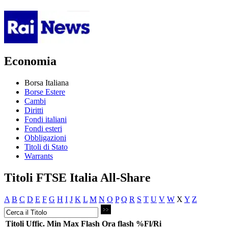
Economia
Borsa Italiana
Borse Estere
Cambi
Diritti
Fondi italiani
Fondi esteri
Obbligazioni
Titoli di Stato
Warrants
Titoli FTSE Italia All-Share
A
B
C
D
E
F
G
H
I
J
K
L
M
N
O
P
Q
R
S
T
U
V
W
X
Y
Z
Titoli
Uffic.
Min
Max
Flash
Ora flash
%Fl/Ri