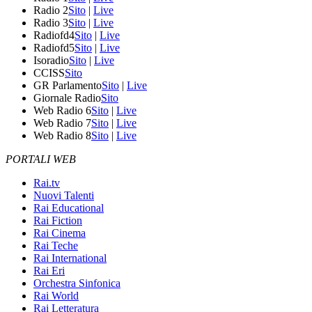
Radio 2
Sito
|
Live
Radio 3
Sito
|
Live
Radiofd4
Sito
|
Live
Radiofd5
Sito
|
Live
Isoradio
Sito
|
Live
CCISS
Sito
GR Parlamento
Sito
|
Live
Giornale Radio
Sito
Web Radio 6
Sito
|
Live
Web Radio 7
Sito
|
Live
Web Radio 8
Sito
|
Live
PORTALI WEB
Rai.tv
Nuovi Talenti
Rai Educational
Rai Fiction
Rai Cinema
Rai Teche
Rai International
Rai Eri
Orchestra Sinfonica
Rai World
Rai Letteratura