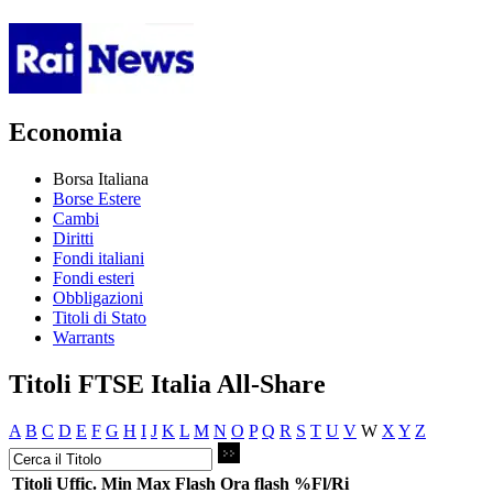
Economia
Borsa Italiana
Borse Estere
Cambi
Diritti
Fondi italiani
Fondi esteri
Obbligazioni
Titoli di Stato
Warrants
Titoli FTSE Italia All-Share
A
B
C
D
E
F
G
H
I
J
K
L
M
N
O
P
Q
R
S
T
U
V
W
X
Y
Z
Titoli
Uffic.
Min
Max
Flash
Ora flash
%Fl/Ri