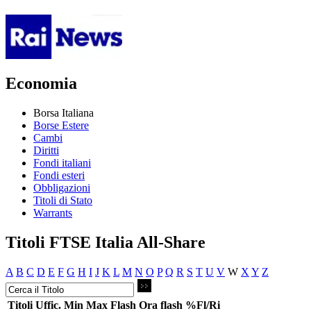
Economia
Borsa Italiana
Borse Estere
Cambi
Diritti
Fondi italiani
Fondi esteri
Obbligazioni
Titoli di Stato
Warrants
Titoli FTSE Italia All-Share
A
B
C
D
E
F
G
H
I
J
K
L
M
N
O
P
Q
R
S
T
U
V
W
X
Y
Z
Titoli
Uffic.
Min
Max
Flash
Ora flash
%Fl/Ri