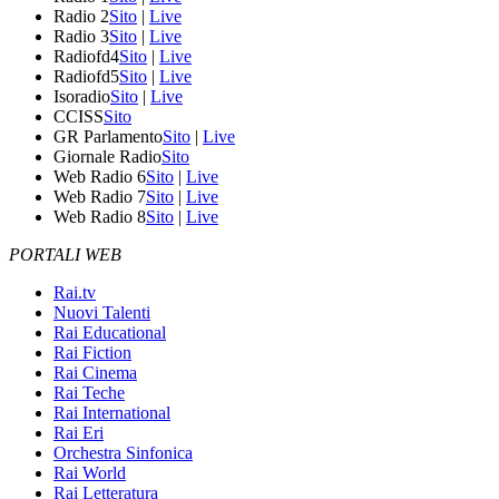
Radio 2
Sito
|
Live
Radio 3
Sito
|
Live
Radiofd4
Sito
|
Live
Radiofd5
Sito
|
Live
Isoradio
Sito
|
Live
CCISS
Sito
GR Parlamento
Sito
|
Live
Giornale Radio
Sito
Web Radio 6
Sito
|
Live
Web Radio 7
Sito
|
Live
Web Radio 8
Sito
|
Live
PORTALI WEB
Rai.tv
Nuovi Talenti
Rai Educational
Rai Fiction
Rai Cinema
Rai Teche
Rai International
Rai Eri
Orchestra Sinfonica
Rai World
Rai Letteratura