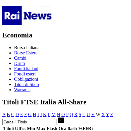
Economia
Borsa Italiana
Borse Estere
Cambi
Diritti
Fondi italiani
Fondi esteri
Obbligazioni
Titoli di Stato
Warrants
Titoli FTSE Italia All-Share
A
B
C
D
E
F
G
H
I
J
K
L
M
N
O
P
Q
R
S
T
U
V
W
X
Y
Z
Titoli
Uffic.
Min
Max
Flash
Ora flash
%Fl/Ri