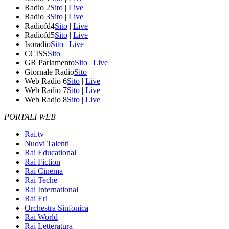
Radio 2
Sito
|
Live
Radio 3
Sito
|
Live
Radiofd4
Sito
|
Live
Radiofd5
Sito
|
Live
Isoradio
Sito
|
Live
CCISS
Sito
GR Parlamento
Sito
|
Live
Giornale Radio
Sito
Web Radio 6
Sito
|
Live
Web Radio 7
Sito
|
Live
Web Radio 8
Sito
|
Live
PORTALI WEB
Rai.tv
Nuovi Talenti
Rai Educational
Rai Fiction
Rai Cinema
Rai Teche
Rai International
Rai Eri
Orchestra Sinfonica
Rai World
Rai Letteratura