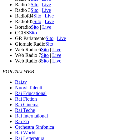
Radio 2
Sito
|
Live
Radio 3
Sito
|
Live
Radiofd4
Sito
|
Live
Radiofd5
Sito
|
Live
Isoradio
Sito
|
Live
CCISS
Sito
GR Parlamento
Sito
|
Live
Giornale Radio
Sito
Web Radio 6
Sito
|
Live
Web Radio 7
Sito
|
Live
Web Radio 8
Sito
|
Live
PORTALI WEB
Rai.tv
Nuovi Talenti
Rai Educational
Rai Fiction
Rai Cinema
Rai Teche
Rai International
Rai Eri
Orchestra Sinfonica
Rai World
Rai Letteratura