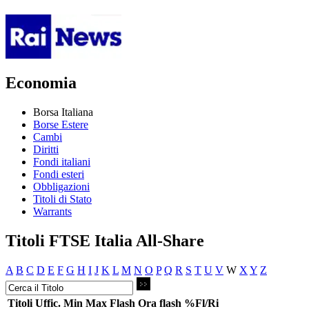
Economia
Borsa Italiana
Borse Estere
Cambi
Diritti
Fondi italiani
Fondi esteri
Obbligazioni
Titoli di Stato
Warrants
Titoli FTSE Italia All-Share
A
B
C
D
E
F
G
H
I
J
K
L
M
N
O
P
Q
R
S
T
U
V
W
X
Y
Z
Titoli
Uffic.
Min
Max
Flash
Ora flash
%Fl/Ri