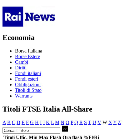
Economia
Borsa Italiana
Borse Estere
Cambi
Diritti
Fondi italiani
Fondi esteri
Obbligazioni
Titoli di Stato
Warrants
Titoli FTSE Italia All-Share
A
B
C
D
E
F
G
H
I
J
K
L
M
N
O
P
Q
R
S
T
U
V
W
X
Y
Z
Titoli
Uffic.
Min
Max
Flash
Ora flash
%Fl/Ri