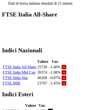
Dati di borsa italiana ritardati di 15 minuti
FTSE Italia All-Share
Indici Nazionali
Valore
Var.
FTSE Italia All-Share
25720
-1.40%
FTSE Italia Mid Cap
39374
-1.08%
FTSE Italia Star
46268
-0.87%
FTSE MIB
23707
-1.45%
Indici Esteri
Valore
Var.