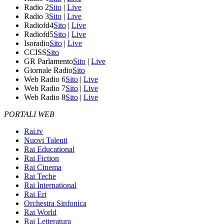
Radio 2
Sito
|
Live
Radio 3
Sito
|
Live
Radiofd4
Sito
|
Live
Radiofd5
Sito
|
Live
Isoradio
Sito
|
Live
CCISS
Sito
GR Parlamento
Sito
|
Live
Giornale Radio
Sito
Web Radio 6
Sito
|
Live
Web Radio 7
Sito
|
Live
Web Radio 8
Sito
|
Live
PORTALI WEB
Rai.tv
Nuovi Talenti
Rai Educational
Rai Fiction
Rai Cinema
Rai Teche
Rai International
Rai Eri
Orchestra Sinfonica
Rai World
Rai Letteratura