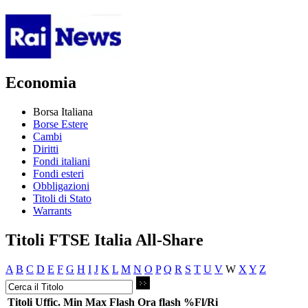
Economia
Borsa Italiana
Borse Estere
Cambi
Diritti
Fondi italiani
Fondi esteri
Obbligazioni
Titoli di Stato
Warrants
Titoli FTSE Italia All-Share
A
B
C
D
E
F
G
H
I
J
K
L
M
N
O
P
Q
R
S
T
U
V
W
X
Y
Z
Titoli
Uffic.
Min
Max
Flash
Ora flash
%Fl/Ri