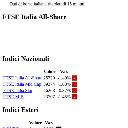
Dati di borsa italiana ritardati di 15 minuti
FTSE Italia All-Share
Indici Nazionali
Valore
Var.
FTSE Italia All-Share
25720
-1.40%
FTSE Italia Mid Cap
39374
-1.08%
FTSE Italia Star
46268
-0.87%
FTSE MIB
23707
-1.45%
Indici Esteri
Valore
Var.