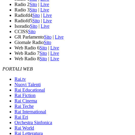
Radio 2
Sito
|
Live
Radio 3
Sito
|
Live
Radiofd4
Sito
|
Live
Radiofd5
Sito
|
Live
Isoradio
Sito
|
Live
CCISS
Sito
GR Parlamento
Sito
|
Live
Giornale Radio
Sito
Web Radio 6
Sito
|
Live
Web Radio 7
Sito
|
Live
Web Radio 8
Sito
|
Live
PORTALI WEB
Rai.tv
Nuovi Talenti
Rai Educational
Rai Fiction
Rai Cinema
Rai Teche
Rai International
Rai Eri
Orchestra Sinfonica
Rai World
Rai Letteratura