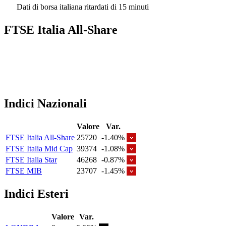
Dati di borsa italiana ritardati di 15 minuti
FTSE Italia All-Share
Indici Nazionali
Valore
Var.
FTSE Italia All-Share
25720
-1.40%
FTSE Italia Mid Cap
39374
-1.08%
FTSE Italia Star
46268
-0.87%
FTSE MIB
23707
-1.45%
Indici Esteri
Valore
Var.