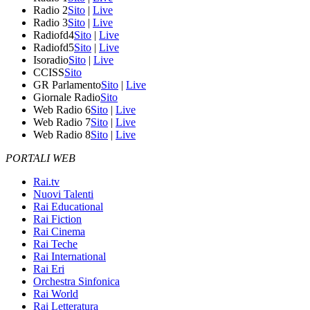
Radio 2
Sito
|
Live
Radio 3
Sito
|
Live
Radiofd4
Sito
|
Live
Radiofd5
Sito
|
Live
Isoradio
Sito
|
Live
CCISS
Sito
GR Parlamento
Sito
|
Live
Giornale Radio
Sito
Web Radio 6
Sito
|
Live
Web Radio 7
Sito
|
Live
Web Radio 8
Sito
|
Live
PORTALI WEB
Rai.tv
Nuovi Talenti
Rai Educational
Rai Fiction
Rai Cinema
Rai Teche
Rai International
Rai Eri
Orchestra Sinfonica
Rai World
Rai Letteratura