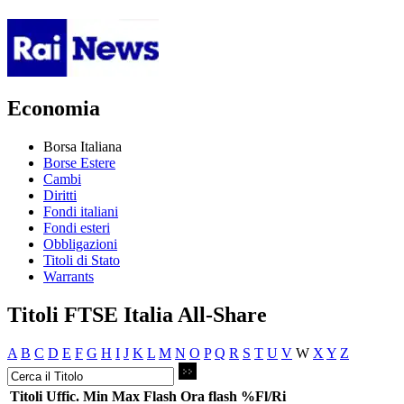
Economia
Borsa Italiana
Borse Estere
Cambi
Diritti
Fondi italiani
Fondi esteri
Obbligazioni
Titoli di Stato
Warrants
Titoli FTSE Italia All-Share
A
B
C
D
E
F
G
H
I
J
K
L
M
N
O
P
Q
R
S
T
U
V
W
X
Y
Z
Titoli
Uffic.
Min
Max
Flash
Ora flash
%Fl/Ri