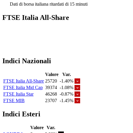
Dati di borsa italiana ritardati di 15 minuti
FTSE Italia All-Share
Indici Nazionali
Valore
Var.
FTSE Italia All-Share
25720
-1.40%
FTSE Italia Mid Cap
39374
-1.08%
FTSE Italia Star
46268
-0.87%
FTSE MIB
23707
-1.45%
Indici Esteri
Valore
Var.