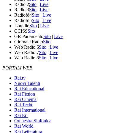
Radio 2
Sito
|
Live
Radio 3
Sito
|
Live
Radiofd4
Sito
|
Live
Radiofd5
Sito
|
Live
Isoradio
Sito
|
Live
CCISS
Sito
GR Parlamento
Sito
|
Live
Giornale Radio
Sito
Web Radio 6
Sito
|
Live
Web Radio 7
Sito
|
Live
Web Radio 8
Sito
|
Live
PORTALI WEB
Rai.tv
Nuovi Talenti
Rai Educational
Rai Fiction
Rai Cinema
Rai Teche
Rai International
Rai Eri
Orchestra Sinfonica
Rai World
Rai Letteratura