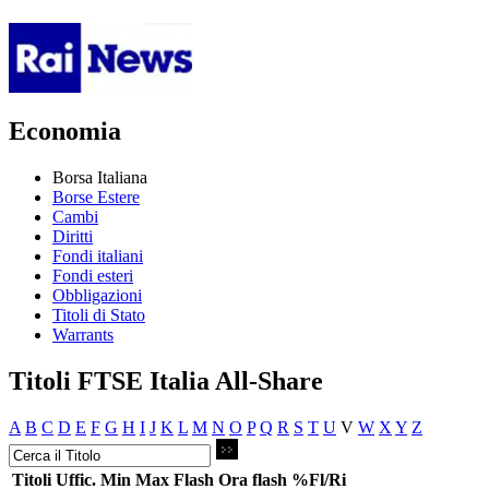
Economia
Borsa Italiana
Borse Estere
Cambi
Diritti
Fondi italiani
Fondi esteri
Obbligazioni
Titoli di Stato
Warrants
Titoli FTSE Italia All-Share
A
B
C
D
E
F
G
H
I
J
K
L
M
N
O
P
Q
R
S
T
U
V
W
X
Y
Z
Titoli
Uffic.
Min
Max
Flash
Ora flash
%Fl/Ri