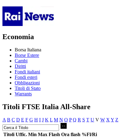
Economia
Borsa Italiana
Borse Estere
Cambi
Diritti
Fondi italiani
Fondi esteri
Obbligazioni
Titoli di Stato
Warrants
Titoli FTSE Italia All-Share
A
B
C
D
E
F
G
H
I
J
K
L
M
N
O
P
Q
R
S
T
U
V
W
X
Y
Z
Titoli
Uffic.
Min
Max
Flash
Ora flash
%Fl/Ri