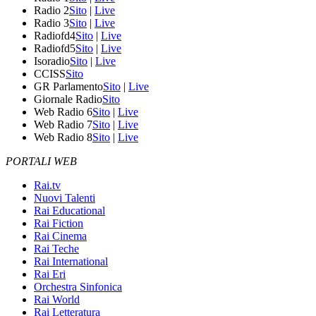
Radio 2
Sito
|
Live
Radio 3
Sito
|
Live
Radiofd4
Sito
|
Live
Radiofd5
Sito
|
Live
Isoradio
Sito
|
Live
CCISS
Sito
GR Parlamento
Sito
|
Live
Giornale Radio
Sito
Web Radio 6
Sito
|
Live
Web Radio 7
Sito
|
Live
Web Radio 8
Sito
|
Live
PORTALI WEB
Rai.tv
Nuovi Talenti
Rai Educational
Rai Fiction
Rai Cinema
Rai Teche
Rai International
Rai Eri
Orchestra Sinfonica
Rai World
Rai Letteratura