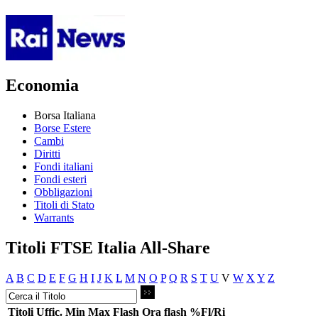
Economia
Borsa Italiana
Borse Estere
Cambi
Diritti
Fondi italiani
Fondi esteri
Obbligazioni
Titoli di Stato
Warrants
Titoli FTSE Italia All-Share
A
B
C
D
E
F
G
H
I
J
K
L
M
N
O
P
Q
R
S
T
U
V
W
X
Y
Z
Titoli
Uffic.
Min
Max
Flash
Ora flash
%Fl/Ri