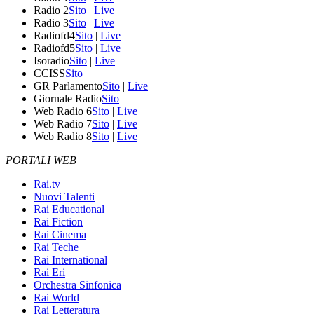
Radio 2
Sito
|
Live
Radio 3
Sito
|
Live
Radiofd4
Sito
|
Live
Radiofd5
Sito
|
Live
Isoradio
Sito
|
Live
CCISS
Sito
GR Parlamento
Sito
|
Live
Giornale Radio
Sito
Web Radio 6
Sito
|
Live
Web Radio 7
Sito
|
Live
Web Radio 8
Sito
|
Live
PORTALI WEB
Rai.tv
Nuovi Talenti
Rai Educational
Rai Fiction
Rai Cinema
Rai Teche
Rai International
Rai Eri
Orchestra Sinfonica
Rai World
Rai Letteratura