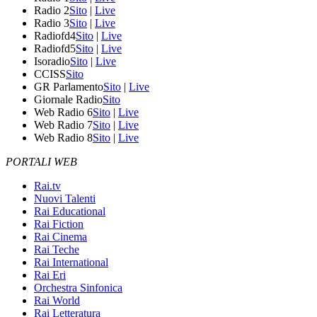
Radio 2
Sito
|
Live
Radio 3
Sito
|
Live
Radiofd4
Sito
|
Live
Radiofd5
Sito
|
Live
Isoradio
Sito
|
Live
CCISS
Sito
GR Parlamento
Sito
|
Live
Giornale Radio
Sito
Web Radio 6
Sito
|
Live
Web Radio 7
Sito
|
Live
Web Radio 8
Sito
|
Live
PORTALI WEB
Rai.tv
Nuovi Talenti
Rai Educational
Rai Fiction
Rai Cinema
Rai Teche
Rai International
Rai Eri
Orchestra Sinfonica
Rai World
Rai Letteratura