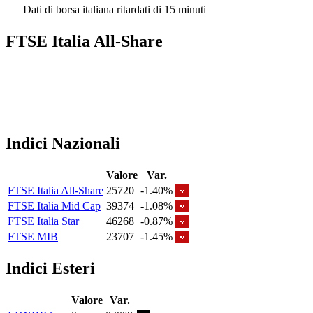
Dati di borsa italiana ritardati di 15 minuti
FTSE Italia All-Share
Indici Nazionali
Valore
Var.
FTSE Italia All-Share
25720
-1.40%
FTSE Italia Mid Cap
39374
-1.08%
FTSE Italia Star
46268
-0.87%
FTSE MIB
23707
-1.45%
Indici Esteri
Valore
Var.