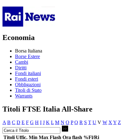
Economia
Borsa Italiana
Borse Estere
Cambi
Diritti
Fondi italiani
Fondi esteri
Obbligazioni
Titoli di Stato
Warrants
Titoli FTSE Italia All-Share
A
B
C
D
E
F
G
H
I
J
K
L
M
N
O
P
Q
R
S
T
U
V
W
X
Y
Z
Titoli
Uffic.
Min
Max
Flash
Ora flash
%Fl/Ri