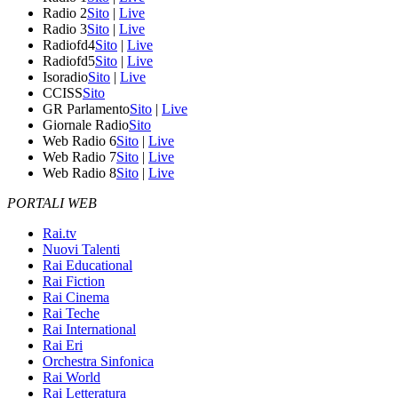
Radio 2
Sito
|
Live
Radio 3
Sito
|
Live
Radiofd4
Sito
|
Live
Radiofd5
Sito
|
Live
Isoradio
Sito
|
Live
CCISS
Sito
GR Parlamento
Sito
|
Live
Giornale Radio
Sito
Web Radio 6
Sito
|
Live
Web Radio 7
Sito
|
Live
Web Radio 8
Sito
|
Live
PORTALI WEB
Rai.tv
Nuovi Talenti
Rai Educational
Rai Fiction
Rai Cinema
Rai Teche
Rai International
Rai Eri
Orchestra Sinfonica
Rai World
Rai Letteratura