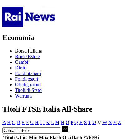
Economia
Borsa Italiana
Borse Estere
Cambi
Diritti
Fondi italiani
Fondi esteri
Obbligazioni
Titoli di Stato
Warrants
Titoli FTSE Italia All-Share
A
B
C
D
E
F
G
H
I
J
K
L
M
N
O
P
Q
R
S
T
U
V
W
X
Y
Z
Titoli
Uffic.
Min
Max
Flash
Ora flash
%Fl/Ri