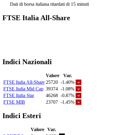
Dati di borsa italiana ritardati di 15 minuti
FTSE Italia All-Share
Indici Nazionali
Valore
Var.
FTSE Italia All-Share
25720
-1.40%
FTSE Italia Mid Cap
39374
-1.08%
FTSE Italia Star
46268
-0.87%
FTSE MIB
23707
-1.45%
Indici Esteri
Valore
Var.