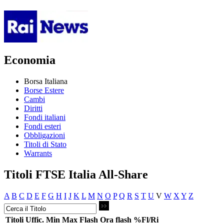
Economia
Borsa Italiana
Borse Estere
Cambi
Diritti
Fondi italiani
Fondi esteri
Obbligazioni
Titoli di Stato
Warrants
Titoli FTSE Italia All-Share
A
B
C
D
E
F
G
H
I
J
K
L
M
N
O
P
Q
R
S
T
U
V
W
X
Y
Z
Titoli
Uffic.
Min
Max
Flash
Ora flash
%Fl/Ri