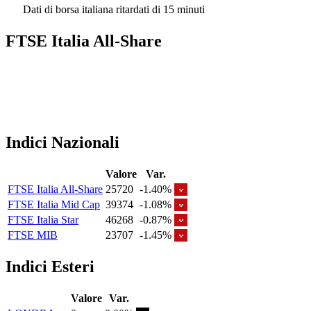
Dati di borsa italiana ritardati di 15 minuti
FTSE Italia All-Share
Indici Nazionali
Valore
Var.
FTSE Italia All-Share
25720
-1.40%
FTSE Italia Mid Cap
39374
-1.08%
FTSE Italia Star
46268
-0.87%
FTSE MIB
23707
-1.45%
Indici Esteri
Valore
Var.