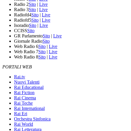
Radio 2
Sito
|
Live
Radio 3
Sito
|
Live
Radiofd4
Sito
|
Live
Radiofd5
Sito
|
Live
Isoradio
Sito
|
Live
CCISS
Sito
GR Parlamento
Sito
|
Live
Giornale Radio
Sito
Web Radio 6
Sito
|
Live
Web Radio 7
Sito
|
Live
Web Radio 8
Sito
|
Live
PORTALI WEB
Rai.tv
Nuovi Talenti
Rai Educational
Rai Fiction
Rai Cinema
Rai Teche
Rai International
Rai Eri
Orchestra Sinfonica
Rai World
Rai Letteratura