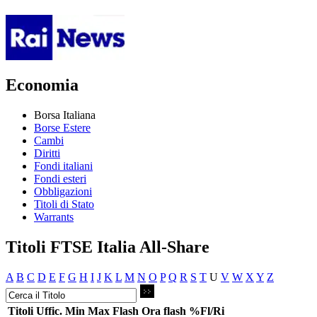
Economia
Borsa Italiana
Borse Estere
Cambi
Diritti
Fondi italiani
Fondi esteri
Obbligazioni
Titoli di Stato
Warrants
Titoli FTSE Italia All-Share
A
B
C
D
E
F
G
H
I
J
K
L
M
N
O
P
Q
R
S
T
U
V
W
X
Y
Z
Titoli
Uffic.
Min
Max
Flash
Ora flash
%Fl/Ri