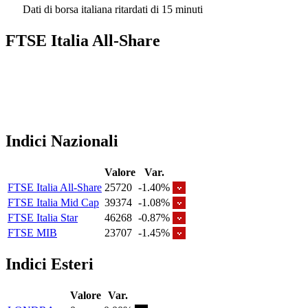
Dati di borsa italiana ritardati di 15 minuti
FTSE Italia All-Share
Indici Nazionali
Valore
Var.
FTSE Italia All-Share
25720
-1.40%
FTSE Italia Mid Cap
39374
-1.08%
FTSE Italia Star
46268
-0.87%
FTSE MIB
23707
-1.45%
Indici Esteri
Valore
Var.