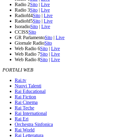
Radio 2
Sito
|
Live
Radio 3
Sito
|
Live
Radiofd4
Sito
|
Live
Radiofd5
Sito
|
Live
Isoradio
Sito
|
Live
CCISS
Sito
GR Parlamento
Sito
|
Live
Giornale Radio
Sito
Web Radio 6
Sito
|
Live
Web Radio 7
Sito
|
Live
Web Radio 8
Sito
|
Live
PORTALI WEB
Rai.tv
Nuovi Talenti
Rai Educational
Rai Fiction
Rai Cinema
Rai Teche
Rai International
Rai Eri
Orchestra Sinfonica
Rai World
Rai Letteratura