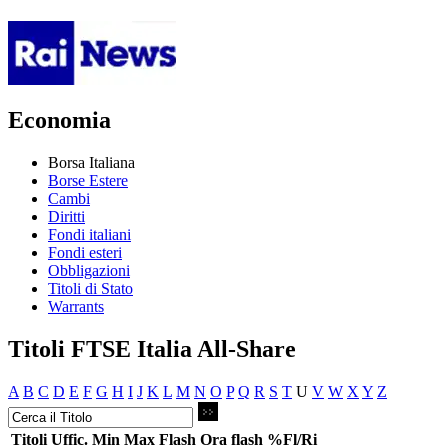
Economia
Borsa Italiana
Borse Estere
Cambi
Diritti
Fondi italiani
Fondi esteri
Obbligazioni
Titoli di Stato
Warrants
Titoli FTSE Italia All-Share
A
B
C
D
E
F
G
H
I
J
K
L
M
N
O
P
Q
R
S
T
U
V
W
X
Y
Z
Titoli
Uffic.
Min
Max
Flash
Ora flash
%Fl/Ri