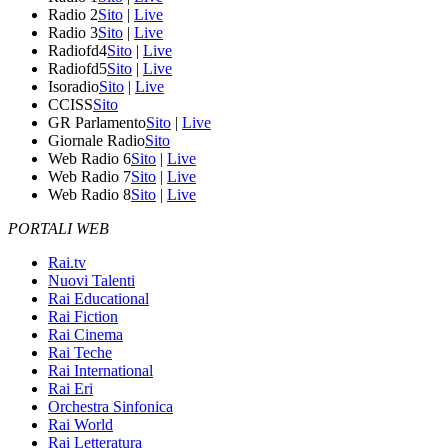
Radio 2
Sito
|
Live
Radio 3
Sito
|
Live
Radiofd4
Sito
|
Live
Radiofd5
Sito
|
Live
Isoradio
Sito
|
Live
CCISS
Sito
GR Parlamento
Sito
|
Live
Giornale Radio
Sito
Web Radio 6
Sito
|
Live
Web Radio 7
Sito
|
Live
Web Radio 8
Sito
|
Live
PORTALI WEB
Rai.tv
Nuovi Talenti
Rai Educational
Rai Fiction
Rai Cinema
Rai Teche
Rai International
Rai Eri
Orchestra Sinfonica
Rai World
Rai Letteratura