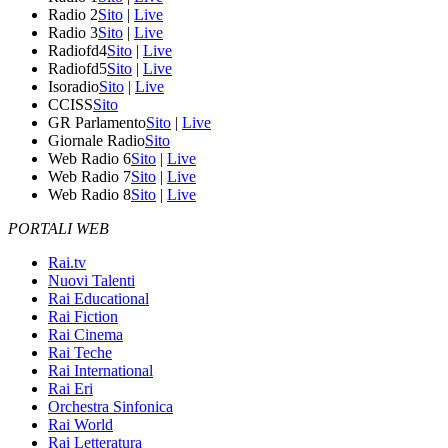
Radio 2
Sito
|
Live
Radio 3
Sito
|
Live
Radiofd4
Sito
|
Live
Radiofd5
Sito
|
Live
Isoradio
Sito
|
Live
CCISS
Sito
GR Parlamento
Sito
|
Live
Giornale Radio
Sito
Web Radio 6
Sito
|
Live
Web Radio 7
Sito
|
Live
Web Radio 8
Sito
|
Live
PORTALI WEB
Rai.tv
Nuovi Talenti
Rai Educational
Rai Fiction
Rai Cinema
Rai Teche
Rai International
Rai Eri
Orchestra Sinfonica
Rai World
Rai Letteratura