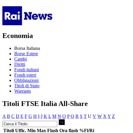
Economia
Borsa Italiana
Borse Estere
Cambi
Diritti
Fondi italiani
Fondi esteri
Obbligazioni
Titoli di Stato
Warrants
Titoli FTSE Italia All-Share
A
B
C
D
E
F
G
H
I
J
K
L
M
N
O
P
Q
R
S
T
U
V
W
X
Y
Z
Titoli
Uffic.
Min
Max
Flash
Ora flash
%Fl/Ri