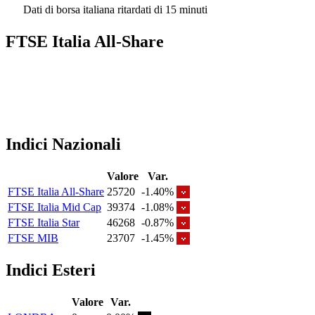
Dati di borsa italiana ritardati di 15 minuti
FTSE Italia All-Share
Indici Nazionali
Valore
Var.
FTSE Italia All-Share
25720
-1.40%
FTSE Italia Mid Cap
39374
-1.08%
FTSE Italia Star
46268
-0.87%
FTSE MIB
23707
-1.45%
Indici Esteri
Valore
Var.