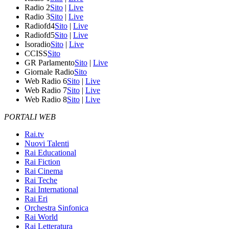
Radio 2
Sito
|
Live
Radio 3
Sito
|
Live
Radiofd4
Sito
|
Live
Radiofd5
Sito
|
Live
Isoradio
Sito
|
Live
CCISS
Sito
GR Parlamento
Sito
|
Live
Giornale Radio
Sito
Web Radio 6
Sito
|
Live
Web Radio 7
Sito
|
Live
Web Radio 8
Sito
|
Live
PORTALI WEB
Rai.tv
Nuovi Talenti
Rai Educational
Rai Fiction
Rai Cinema
Rai Teche
Rai International
Rai Eri
Orchestra Sinfonica
Rai World
Rai Letteratura