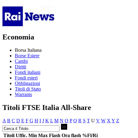
Economia
Borsa Italiana
Borse Estere
Cambi
Diritti
Fondi italiani
Fondi esteri
Obbligazioni
Titoli di Stato
Warrants
Titoli FTSE Italia All-Share
A
B
C
D
E
F
G
H
I
J
K
L
M
N
O
P
Q
R
S
T
U
V
W
X
Y
Z
Titoli
Uffic.
Min
Max
Flash
Ora flash
%Fl/Ri