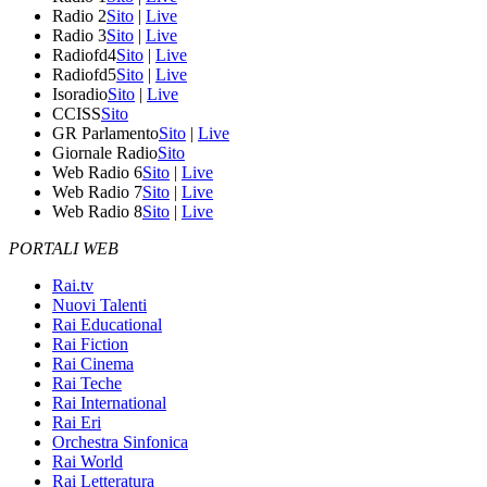
Radio 2
Sito
|
Live
Radio 3
Sito
|
Live
Radiofd4
Sito
|
Live
Radiofd5
Sito
|
Live
Isoradio
Sito
|
Live
CCISS
Sito
GR Parlamento
Sito
|
Live
Giornale Radio
Sito
Web Radio 6
Sito
|
Live
Web Radio 7
Sito
|
Live
Web Radio 8
Sito
|
Live
PORTALI WEB
Rai.tv
Nuovi Talenti
Rai Educational
Rai Fiction
Rai Cinema
Rai Teche
Rai International
Rai Eri
Orchestra Sinfonica
Rai World
Rai Letteratura