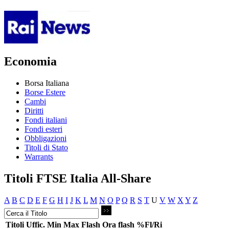
Economia
Borsa Italiana
Borse Estere
Cambi
Diritti
Fondi italiani
Fondi esteri
Obbligazioni
Titoli di Stato
Warrants
Titoli FTSE Italia All-Share
A
B
C
D
E
F
G
H
I
J
K
L
M
N
O
P
Q
R
S
T
U
V
W
X
Y
Z
Titoli
Uffic.
Min
Max
Flash
Ora flash
%Fl/Ri