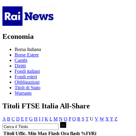
Economia
Borsa Italiana
Borse Estere
Cambi
Diritti
Fondi italiani
Fondi esteri
Obbligazioni
Titoli di Stato
Warrants
Titoli FTSE Italia All-Share
A
B
C
D
E
F
G
H
I
J
K
L
M
N
O
P
Q
R
S
T
U
V
W
X
Y
Z
Titoli
Uffic.
Min
Max
Flash
Ora flash
%Fl/Ri