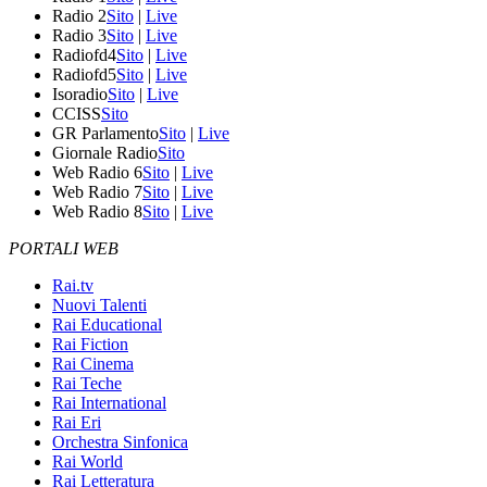
Radio 2
Sito
|
Live
Radio 3
Sito
|
Live
Radiofd4
Sito
|
Live
Radiofd5
Sito
|
Live
Isoradio
Sito
|
Live
CCISS
Sito
GR Parlamento
Sito
|
Live
Giornale Radio
Sito
Web Radio 6
Sito
|
Live
Web Radio 7
Sito
|
Live
Web Radio 8
Sito
|
Live
PORTALI WEB
Rai.tv
Nuovi Talenti
Rai Educational
Rai Fiction
Rai Cinema
Rai Teche
Rai International
Rai Eri
Orchestra Sinfonica
Rai World
Rai Letteratura