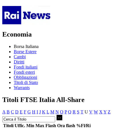
Economia
Borsa Italiana
Borse Estere
Cambi
Diritti
Fondi italiani
Fondi esteri
Obbligazioni
Titoli di Stato
Warrants
Titoli FTSE Italia All-Share
A
B
C
D
E
F
G
H
I
J
K
L
M
N
O
P
Q
R
S
T
U
V
W
X
Y
Z
Titoli
Uffic.
Min
Max
Flash
Ora flash
%Fl/Ri