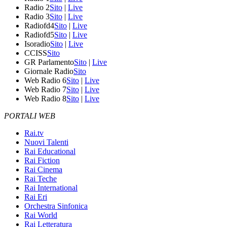
Radio 2
Sito
|
Live
Radio 3
Sito
|
Live
Radiofd4
Sito
|
Live
Radiofd5
Sito
|
Live
Isoradio
Sito
|
Live
CCISS
Sito
GR Parlamento
Sito
|
Live
Giornale Radio
Sito
Web Radio 6
Sito
|
Live
Web Radio 7
Sito
|
Live
Web Radio 8
Sito
|
Live
PORTALI WEB
Rai.tv
Nuovi Talenti
Rai Educational
Rai Fiction
Rai Cinema
Rai Teche
Rai International
Rai Eri
Orchestra Sinfonica
Rai World
Rai Letteratura