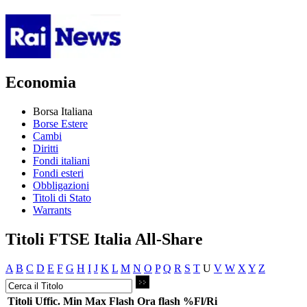
Economia
Borsa Italiana
Borse Estere
Cambi
Diritti
Fondi italiani
Fondi esteri
Obbligazioni
Titoli di Stato
Warrants
Titoli FTSE Italia All-Share
A
B
C
D
E
F
G
H
I
J
K
L
M
N
O
P
Q
R
S
T
U
V
W
X
Y
Z
Titoli
Uffic.
Min
Max
Flash
Ora flash
%Fl/Ri