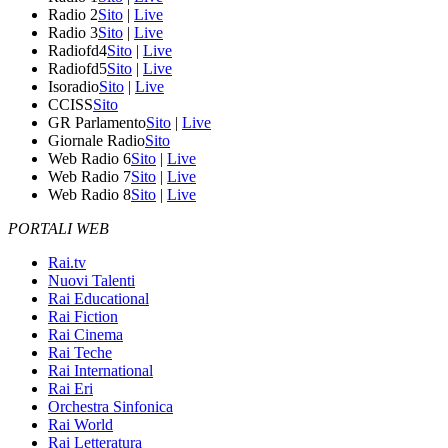
Radio 2
Sito
|
Live
Radio 3
Sito
|
Live
Radiofd4
Sito
|
Live
Radiofd5
Sito
|
Live
Isoradio
Sito
|
Live
CCISS
Sito
GR Parlamento
Sito
|
Live
Giornale Radio
Sito
Web Radio 6
Sito
|
Live
Web Radio 7
Sito
|
Live
Web Radio 8
Sito
|
Live
PORTALI WEB
Rai.tv
Nuovi Talenti
Rai Educational
Rai Fiction
Rai Cinema
Rai Teche
Rai International
Rai Eri
Orchestra Sinfonica
Rai World
Rai Letteratura