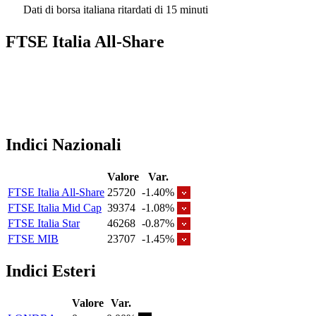
Dati di borsa italiana ritardati di 15 minuti
FTSE Italia All-Share
Indici Nazionali
Valore
Var.
FTSE Italia All-Share
25720
-1.40%
FTSE Italia Mid Cap
39374
-1.08%
FTSE Italia Star
46268
-0.87%
FTSE MIB
23707
-1.45%
Indici Esteri
Valore
Var.