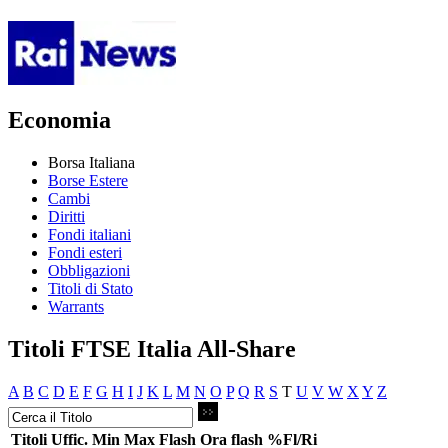
Economia
Borsa Italiana
Borse Estere
Cambi
Diritti
Fondi italiani
Fondi esteri
Obbligazioni
Titoli di Stato
Warrants
Titoli FTSE Italia All-Share
A
B
C
D
E
F
G
H
I
J
K
L
M
N
O
P
Q
R
S
T
U
V
W
X
Y
Z
Titoli
Uffic.
Min
Max
Flash
Ora flash
%Fl/Ri