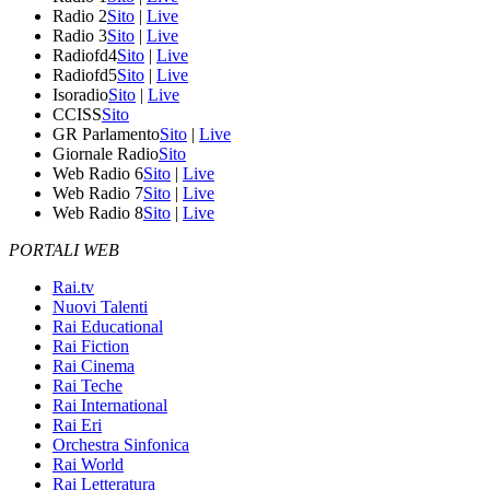
Radio 2
Sito
|
Live
Radio 3
Sito
|
Live
Radiofd4
Sito
|
Live
Radiofd5
Sito
|
Live
Isoradio
Sito
|
Live
CCISS
Sito
GR Parlamento
Sito
|
Live
Giornale Radio
Sito
Web Radio 6
Sito
|
Live
Web Radio 7
Sito
|
Live
Web Radio 8
Sito
|
Live
PORTALI WEB
Rai.tv
Nuovi Talenti
Rai Educational
Rai Fiction
Rai Cinema
Rai Teche
Rai International
Rai Eri
Orchestra Sinfonica
Rai World
Rai Letteratura