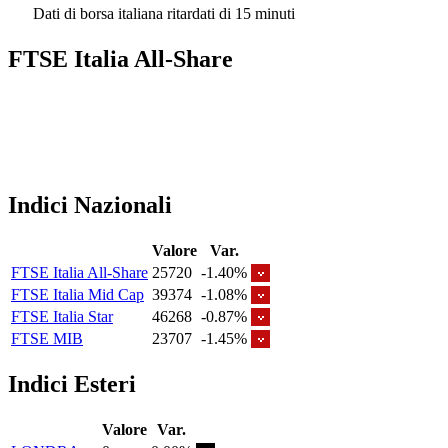
Dati di borsa italiana ritardati di 15 minuti
FTSE Italia All-Share
Indici Nazionali
Valore
Var.
FTSE Italia All-Share
25720
-1.40%
FTSE Italia Mid Cap
39374
-1.08%
FTSE Italia Star
46268
-0.87%
FTSE MIB
23707
-1.45%
Indici Esteri
Valore
Var.