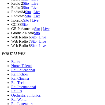
Radio 2
Sito
|
Live
Radio 3
Sito
|
Live
Radiofd4
Sito
|
Live
Radiofd5
Sito
|
Live
Isoradio
Sito
|
Live
CCISS
Sito
GR Parlamento
Sito
|
Live
Giornale Radio
Sito
Web Radio 6
Sito
|
Live
Web Radio 7
Sito
|
Live
Web Radio 8
Sito
|
Live
PORTALI WEB
Rai.tv
Nuovi Talenti
Rai Educational
Rai Fiction
Rai Cinema
Rai Teche
Rai International
Rai Eri
Orchestra Sinfonica
Rai World
Rai Letteratura