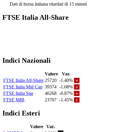
Dati di borsa italiana ritardati di 15 minuti
FTSE Italia All-Share
Indici Nazionali
Valore
Var.
FTSE Italia All-Share
25720
-1.40%
FTSE Italia Mid Cap
39374
-1.08%
FTSE Italia Star
46268
-0.87%
FTSE MIB
23707
-1.45%
Indici Esteri
Valore
Var.