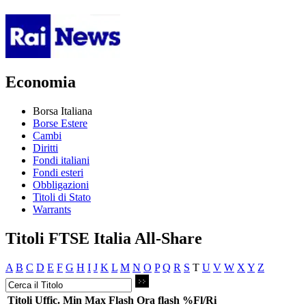
Economia
Borsa Italiana
Borse Estere
Cambi
Diritti
Fondi italiani
Fondi esteri
Obbligazioni
Titoli di Stato
Warrants
Titoli FTSE Italia All-Share
A
B
C
D
E
F
G
H
I
J
K
L
M
N
O
P
Q
R
S
T
U
V
W
X
Y
Z
Titoli
Uffic.
Min
Max
Flash
Ora flash
%Fl/Ri