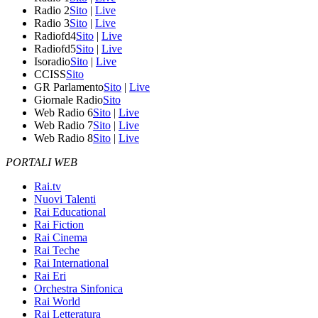
Radio 2
Sito
|
Live
Radio 3
Sito
|
Live
Radiofd4
Sito
|
Live
Radiofd5
Sito
|
Live
Isoradio
Sito
|
Live
CCISS
Sito
GR Parlamento
Sito
|
Live
Giornale Radio
Sito
Web Radio 6
Sito
|
Live
Web Radio 7
Sito
|
Live
Web Radio 8
Sito
|
Live
PORTALI WEB
Rai.tv
Nuovi Talenti
Rai Educational
Rai Fiction
Rai Cinema
Rai Teche
Rai International
Rai Eri
Orchestra Sinfonica
Rai World
Rai Letteratura