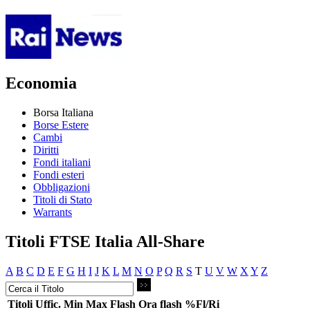
Economia
Borsa Italiana
Borse Estere
Cambi
Diritti
Fondi italiani
Fondi esteri
Obbligazioni
Titoli di Stato
Warrants
Titoli FTSE Italia All-Share
A
B
C
D
E
F
G
H
I
J
K
L
M
N
O
P
Q
R
S
T
U
V
W
X
Y
Z
Titoli
Uffic.
Min
Max
Flash
Ora flash
%Fl/Ri