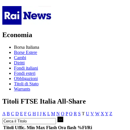
Economia
Borsa Italiana
Borse Estere
Cambi
Diritti
Fondi italiani
Fondi esteri
Obbligazioni
Titoli di Stato
Warrants
Titoli FTSE Italia All-Share
A
B
C
D
E
F
G
H
I
J
K
L
M
N
O
P
Q
R
S
T
U
V
W
X
Y
Z
Titoli
Uffic.
Min
Max
Flash
Ora flash
%Fl/Ri