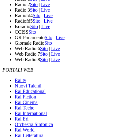
Radio 2
Sito
|
Live
Radio 3
Sito
|
Live
Radiofd4
Sito
|
Live
Radiofd5
Sito
|
Live
Isoradio
Sito
|
Live
CCISS
Sito
GR Parlamento
Sito
|
Live
Giornale Radio
Sito
Web Radio 6
Sito
|
Live
Web Radio 7
Sito
|
Live
Web Radio 8
Sito
|
Live
PORTALI WEB
Rai.tv
Nuovi Talenti
Rai Educational
Rai Fiction
Rai Cinema
Rai Teche
Rai International
Rai Eri
Orchestra Sinfonica
Rai World
Rai Letteratura